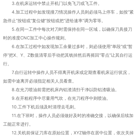
3.在机床运转中禁止开机门以免飞刀或飞工件。
4.加工过程中如发现撞刀情况操作人员则必须马上停车，如按“紧
急停止”按钮或“复位键”按钮或把“进给速率”调为零等。
5.在同一工件中每次对刀时需保持在同一区域，以确保刀具接刀
时的准度CNC加工中心操作规则。
6.在加工过程中如发现加工余量过多时，则必须使用“单段”或“暂
停”把X、Y、Z数值清零后手动把其铣掉然后再摇回“零点”让其自行运
行。
7.自行运转中操作人员不得离开机床或定期查看机床运行状况，
如需中途离开必须指定相关人员看查。
8.在光刀喷油前需把机床内铝渣清扫干净以防铝渣吸油。
9.在开粗程序中尽量用气吹，在光刀程序中则喷油。
10.工件下机后须及时清理去毛刺。
11.在下班时，操作人员必须做好及时的准确交接，以确保后续加
工能正常进行。
12.关机前保证刀库在原始位置，XYZ轴停在居中位置，依次关掉